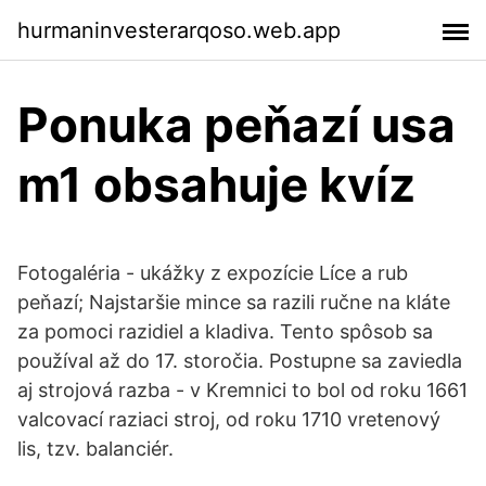
hurmaninvesterarqoso.web.app
Ponuka peňazí usa
m1 obsahuje kvíz
Fotogaléria - ukážky z expozície Líce a rub
peňazí; Najstaršie mince sa razili ručne na kláte
za pomoci razidiel a kladiva. Tento spôsob sa
používal až do 17. storočia. Postupne sa zaviedla
aj strojová razba - v Kremnici to bol od roku 1661
valcovací raziaci stroj, od roku 1710 vretenový
lis, tzv. balanciér.