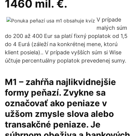
1460 mil. €.
V prípade
malých súm
do 200 až 400 Eur sa platí fixný poplatok od 1,5
do 4 Eurá (záleží na konkrétnej mene, ktorú
klient posiela).. V prípade vyšších súm si Wise
účtuje percentuálny poplatok prevedenej sumy.
M1 – zahŕňa najlikvidnejšie
formy peňazí. Zvykne sa
označovať ako peniaze v
užšom zmysle slova alebo
transakčné peniaze. Je
súhrnom obeživa a bankových