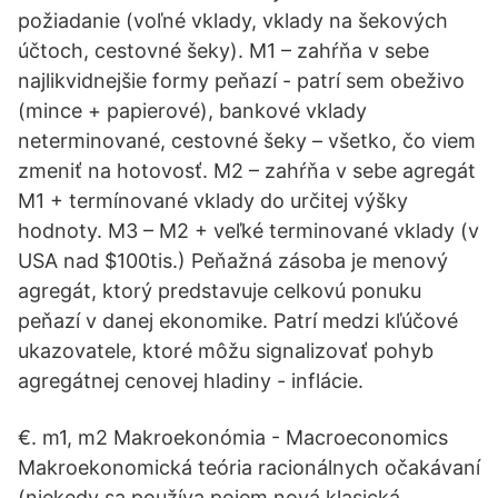
požiadanie (voľné vklady, vklady na šekových
účtoch, cestovné šeky). M1 – zahŕňa v sebe
najlikvidnejšie formy peňazí - patrí sem obeživo
(mince + papierové), bankové vklady
neterminované, cestovné šeky – všetko, čo viem
zmeniť na hotovosť. M2 – zahŕňa v sebe agregát
M1 + termínované vklady do určitej výšky
hodnoty. M3 – M2 + veľké terminované vklady (v
USA nad $100tis.) Peňažná zásoba je menový
agregát, ktorý predstavuje celkovú ponuku
peňazí v danej ekonomike. Patrí medzi kľúčové
ukazovatele, ktoré môžu signalizovať pohyb
agregátnej cenovej hladiny - inflácie.
€. m1, m2 Makroekonómia - Macroeconomics
Makroekonomická teória racionálnych očakávaní
(niekedy sa používa pojem nová klasická