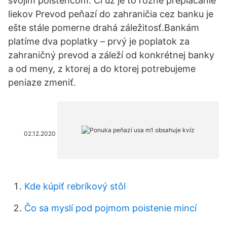
svojim poistencom. Či už je to rôzne preplácanie
liekov Prevod peňazí do zahraničia cez banku je
ešte stále pomerne drahá záležitosť.Bankám
platíme dva poplatky – prvý je poplatok za
zahraničný prevod a záleží od konkrétnej banky
a od meny, z ktorej a do ktorej potrebujeme
peniaze zmeniť.
02.12.2020
Kde kúpiť rebríkový stôl
Čo sa myslí pod pojmom poistenie mincí