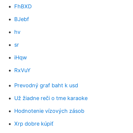
FhBXD
BJebf
hv
sr
iHqw
RxVuY
Prevodný graf baht k usd
Už žiadne reči o tme karaoke
Hodnotenie vízových zásob
Xrp dobre kúpiť