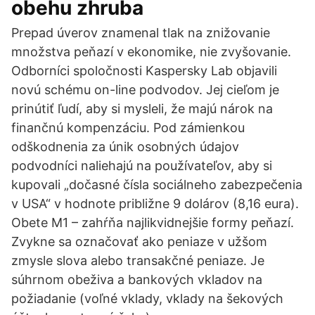
obehu zhruba
Prepad úverov znamenal tlak na znižovanie
množstva peňazí v ekonomike, nie zvyšovanie.
Odborníci spoločnosti Kaspersky Lab objavili
novú schému on-line podvodov. Jej cieľom je
prinútiť ľudí, aby si mysleli, že majú nárok na
finančnú kompenzáciu. Pod zámienkou
odškodnenia za únik osobných údajov
podvodníci naliehajú na používateľov, aby si
kupovali „dočasné čísla sociálneho zabezpečenia
v USA“ v hodnote približne 9 dolárov (8,16 eura).
Obete M1 – zahŕňa najlikvidnejšie formy peňazí.
Zvykne sa označovať ako peniaze v užšom
zmysle slova alebo transakčné peniaze. Je
súhrnom obeživa a bankových vkladov na
požiadanie (voľné vklady, vklady na šekových