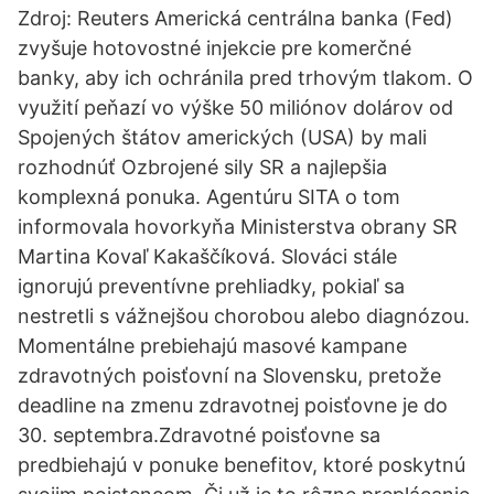
Zdroj: Reuters Americká centrálna banka (Fed)
zvyšuje hotovostné injekcie pre komerčné
banky, aby ich ochránila pred trhovým tlakom. O
využití peňazí vo výške 50 miliónov dolárov od
Spojených štátov amerických (USA) by mali
rozhodnúť Ozbrojené sily SR a najlepšia
komplexná ponuka. Agentúru SITA o tom
informovala hovorkyňa Ministerstva obrany SR
Martina Kovaľ Kakaščíková. Slováci stále
ignorujú preventívne prehliadky, pokiaľ sa
nestretli s vážnejšou chorobou alebo diagnózou.
Momentálne prebiehajú masové kampane
zdravotných poisťovní na Slovensku, pretože
deadline na zmenu zdravotnej poisťovne je do
30. septembra.Zdravotné poisťovne sa
predbiehajú v ponuke benefitov, ktoré poskytnú