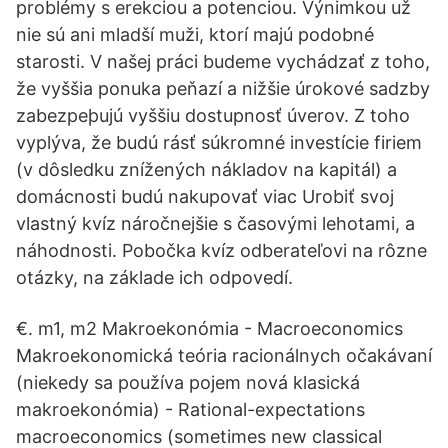
problémy s erekciou a potenciou. Výnimkou už
nie sú ani mladší muži, ktorí majú podobné
starosti. V našej práci budeme vychádzať z toho,
že vyššia ponuka peňazí a nižšie úrokové sadzby
zabezpeþujú vyššiu dostupnosť úverov. Z toho
vyplýva, že budú rásť súkromné investície firiem
(v dôsledku znížených nákladov na kapitál) a
domácnosti budú nakupovať viac Urobiť svoj
vlastný kvíz náročnejšie s časovými lehotami, a
náhodnosti. Pobočka kvíz odberateľovi na rôzne
otázky, na základe ich odpovedí.
€. m1, m2 Makroekonómia - Macroeconomics
Makroekonomická teória racionálnych očakávaní
(niekedy sa používa pojem nová klasická
makroekonómia) - Rational-expectations
macroeconomics (sometimes new classical