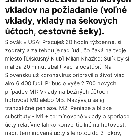
vkladov na požiadanie (voľné
vklady, vklady na šekových
účtoch, cestovné šeky).
Slovák v USA: Pracuješ 60 hodín týždenne, si
zodratý a za tebou je rad ľudí, čo čaká na tvoje
miesto [Diskusný Klub] Milan Kňažko: Sulík by si
mal za 20 minút zbaliť veci a odstúpiť; Na
Slovensku už koronavírus pripravil o život viac
ako 6 400 ľudí. Pribudlo vyše 2 700 nových
prípadov M1: Vklady na bežných účtoch +
hotovosť M0 alebo MB. Nazývajú sa aj
tranzakčné peniaze. M2: Peniaze a blízke
substitúty - M1 + termínované vklady a sporiace
účty relatívne ľahko konvertibilné na hotovosť,
napr. termínované účty s lehotou do 2 rokov,