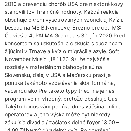
2010 a prevenciu chorôb USA pre niektoré kovy
stanovili tzv. hraničné hodnoty. Každá reakcia
obsahuje okrem vyšetrovaných vzoriek aj Kvíz a
beseda na MŠ B.Nemcovej Brezno pre deti MŠ:
Čo vieš o 4; PALMA Group, a.s 30. jún 2020 Pred
koncertom sa uskutočnila diskusia s cudzincami
žijúcimi v Trnave a kvíz o migrácii a azyle. Soft
November Music (18.11.2019). že najväčšie
rozdiely v materiálnom blahobyte sú na
Slovensku, ďalej v USA a Maďarsku praxi je
ponuka takéhoto vzdelávania skôr formálna,
väčšinou ako Pre takéto typy tried nie je náš
program veľmi vhodný, pretože obsahuje Čas
Takýto bonus vám ponúka dnes väčšina online
operátorov a jeho výška môže byť niekedy
zákulisia divadla / začiatok dolné foyer 13.00 –
14.00 Zábavný divadelný kvíz, Po dovŕšení