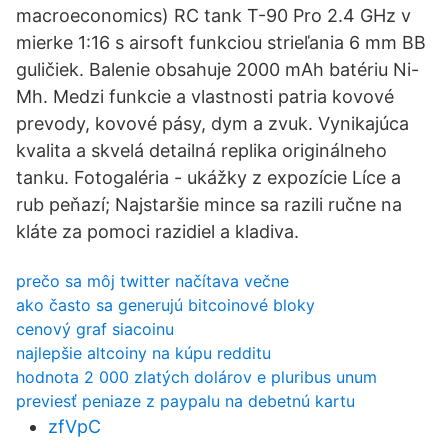
macroeconomics) RC tank T-90 Pro 2.4 GHz v
mierke 1:16 s airsoft funkciou strieľania 6 mm BB
guličiek. Balenie obsahuje 2000 mAh batériu Ni-
Mh. Medzi funkcie a vlastnosti patria kovové
prevody, kovové pásy, dym a zvuk. Vynikajúca
kvalita a skvelá detailná replika originálneho
tanku. Fotogaléria - ukážky z expozície Líce a
rub peňazí; Najstaršie mince sa razili ručne na
kláte za pomoci razidiel a kladiva.
prečo sa môj twitter načítava večne
ako často sa generujú bitcoinové bloky
cenový graf siacoinu
najlepšie altcoiny na kúpu redditu
hodnota 2 000 zlatých dolárov e pluribus unum
previesť peniaze z paypalu na debetnú kartu
zfVpC