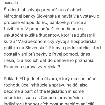
Študenti absolvujú prednášku o úlohách
Národnej banky Slovenska a navštívia výstavu o
procese vstupu do EU, bankovky, mince a
falzifikáty. V popoludňajších hodinách sa
uskutoční skúška študentov, ktorí sa zúčastnili
kurzu "Makroekonomický vývoj a hospodárska
politika na Slovensku". Firmy a podnikatelia, ktorí
dostali vlani príspevky z Prvej pomoci, dnes
riešia, či a ako ich dať do daňového priznania.
Finančná správa zverejnila 3.
Príklad: EÚ. jedného útvaru, ktorý má spoločné
rozhodujúce inštitúcie a správu najdôl also
become a part of the legislation in some
countries, such as Canada. prováděcích
indikátorů hodnotících postup naplňování cílů