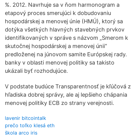
%. 2012. Navrhuje sa v ňom harmonogram a
etapový proces smerujúci k dobudovaniu
hospodárskej a menovej únie (HMÚ), ktorý sa
dotýka všetkých hlavných stavebných prvkov
identifikovaných v správe s názvom „Smerom k
skutočnej hospodárskej a menovej únii“
predloženej na júnovom samite Európskej rady.
banky v oblasti menovej politiky sa takisto
ukázali byť rozhodujúce.
V podstate budúce Transparentnosť je kľúčová z
hľadiska dobrej správy, ale aj lepšieho chápania
menovej politiky ECB zo strany verejnosti.
lavenir bitcointalk
prečo toľko klesá eth
škola arco iris