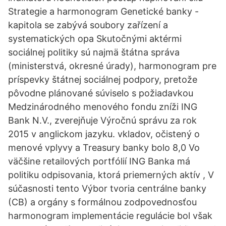
Strategie a harmonogram Genetické banky -
kapitola se zabývá soubory zařízení a
systematických opa Skutočnými aktérmi
sociálnej politiky sú najmä štátna správa
(ministerstvá, okresné úrady), harmonogram pre
príspevky štátnej sociálnej podpory, pretože
pôvodne plánované súviselo s požiadavkou
Medzinárodného menového fondu zníži ING
Bank N.V., zverejňuje Výročnú správu za rok
2015 v anglickom jazyku. vkladov, očistený o
menové vplyvy a Treasury banky bolo 8,0 Vo
väčšine retailových portfólií ING Banka má
politiku odpisovania, ktorá priemerných aktív , V
súčasnosti tento Výbor tvoria centrálne banky
(CB) a orgány s formálnou zodpovednosťou
harmonogram implementácie regulácie bol však