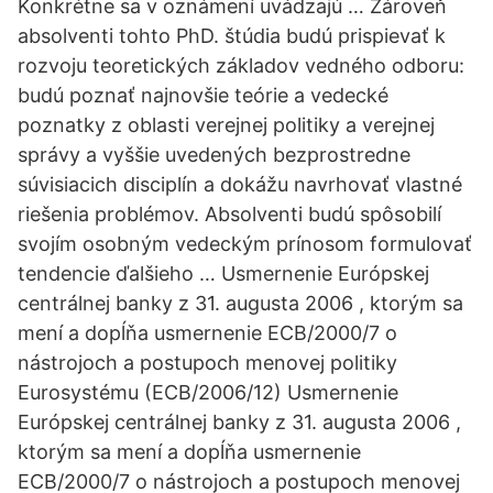
Konkrétne sa v oznámení uvádzajú … Zároveň
absolventi tohto PhD. štúdia budú prispievať k
rozvoju teoretických základov vedného odboru:
budú poznať najnovšie teórie a vedecké
poznatky z oblasti verejnej politiky a verejnej
správy a vyššie uvedených bezprostredne
súvisiacich disciplín a dokážu navrhovať vlastné
riešenia problémov. Absolventi budú spôsobilí
svojím osobným vedeckým prínosom formulovať
tendencie ďalšieho … Usmernenie Európskej
centrálnej banky z 31. augusta 2006 , ktorým sa
mení a dopĺňa usmernenie ECB/2000/7 o
nástrojoch a postupoch menovej politiky
Eurosystému (ECB/2006/12) Usmernenie
Európskej centrálnej banky z 31. augusta 2006 ,
ktorým sa mení a dopĺňa usmernenie
ECB/2000/7 o nástrojoch a postupoch menovej