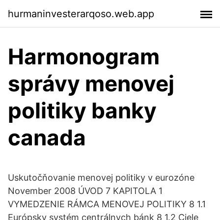
hurmaninvesterarqoso.web.app
Harmonogram
správy menovej
politiky banky
canada
Uskutočňovanie menovej politiky v eurozóne
November 2008 ÚVOD 7 KAPITOLA 1
VYMEDZENIE RÁMCA MENOVEJ POLITIKY 8 1.1
Európsky systém centrálnych bánk 8 1.2 Ciele