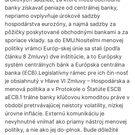
banky získavať peniaze od centrálnej banky,
nepriamo ovplyvňuje úrokové sadzby
hospodárstva eurozóny, a najmä sadzby za
pôžičky poskytované obchodnými bankami a za
sporiace vklady. sa do EMU.Nositeľmi menovej
politiky vrámci Európ-skej únie sa stali (podľa
článku 8 Zmluvy) dve inštitúcie, a to Európsky
systém centrálnych bánk a Európska centrálna
banka (ECB).Legislatívny rámec pre ich čin-nosť
je obsiahnutý v Hlave VI Zmluvy – Hospodárska a
menová politika a v Protokole o Štatúte ESCB
aECB.1 trálne banky kľúčovou komoditou práve v
období pretrvávajúcej neistoty volatility, nízkej
úrovne inflácie. Externú komunikáciu je
nevyhnutné vnímať ako priamy nástroj menovej
politiky, a nie ako jej do-plnok. Bude dôležité