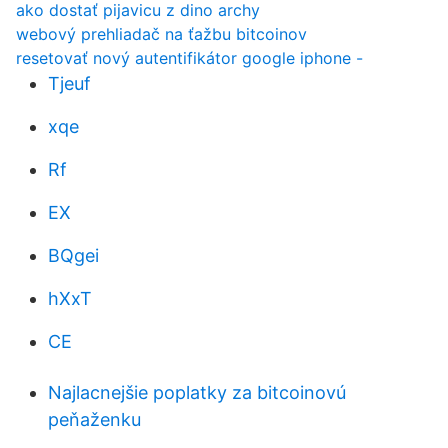
ako dostať pijavicu z dino archy
webový prehliadač na ťažbu bitcoinov
resetovať nový autentifikátor google iphone -
Tjeuf
xqe
Rf
EX
BQgei
hXxT
CE
Najlacnejšie poplatky za bitcoinovú
peňaženku