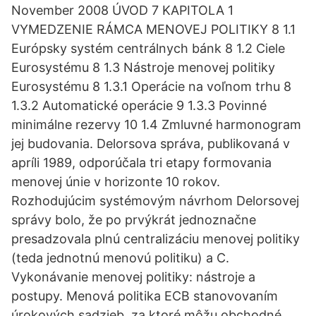
November 2008 ÚVOD 7 KAPITOLA 1
VYMEDZENIE RÁMCA MENOVEJ POLITIKY 8 1.1
Európsky systém centrálnych bánk 8 1.2 Ciele
Eurosystému 8 1.3 Nástroje menovej politiky
Eurosystému 8 1.3.1 Operácie na voľnom trhu 8
1.3.2 Automatické operácie 9 1.3.3 Povinné
minimálne rezervy 10 1.4 Zmluvné harmonogram
jej budovania. Delorsova správa, publikovaná v
apríli 1989, odporúčala tri etapy formovania
menovej únie v horizonte 10 rokov.
Rozhodujúcim systémovým návrhom Delorsovej
správy bolo, že po prvýkrát jednoznačne
presadzovala plnú centralizáciu menovej politiky
(teda jednotnú menovú politiku) a C.
Vykonávanie menovej politiky: nástroje a
postupy. Menová politika ECB stanovovaním
úrokových sadzieb, za ktoré môžu obchodné