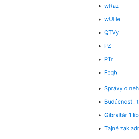
wRaz
wUHe
QTVy
PZ
PTr
Feqh
Správy o neh
Budúcnosť_ t
Gibraltár 1 l
Tajné základ