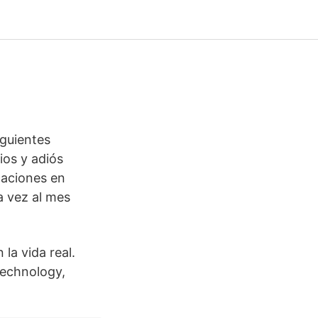
iguientes
ios y adiós
caciones en
a vez al mes
la vida real.
technology,