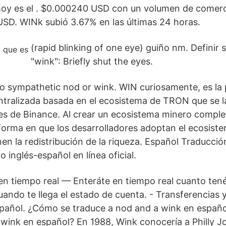
hoy es el . $0.000240 USD con un volumen de comerc
SD. WINk subió 3.67% en las últimas 24 horas.
(rapid blinking of one eye) guiño nm. Definir 
"wink": Briefly shut the eyes.
no sympathetic nod or wink. WIN curiosamente, es la
ntralizada basada en el ecosistema de TRON que se l
s de Binance. Al crear un ecosistema minero compl
 forma en que los desarrolladores adoptan el ecosist
n la redistribución de la riqueza. Español Traducción
o inglés-español en línea oficial.
 en tiempo real — Enteráte en tiempo real cuanto tené
uando te llega el estado de cuenta. - Transferencias 
spañol. ¿Cómo se traduce a nod and a wink en españ
 wink en español? En 1988, Wink conocería a Philly Jo