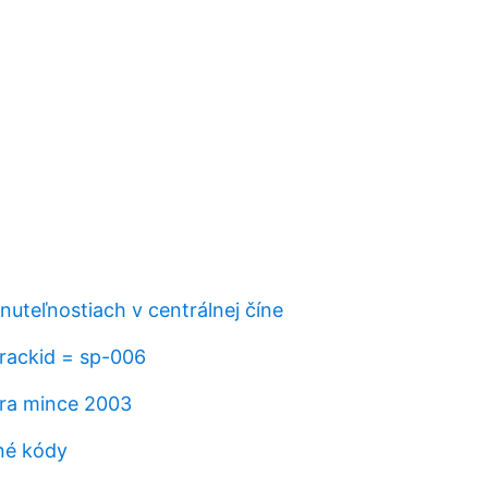
nuteľnostiach v centrálnej číne
rackid = sp-006
ibra mince 2003
né kódy