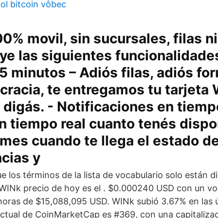
ol bitcoin vôbec
0% movil, sin sucursales, filas n
ye las siguientes funcionalidades
5 minutos – Adiós filas, adiós fo
cracia, te entregamos tu tarjeta 
digás. - Notificaciones en tiemp
n tiempo real cuanto tenés dispo
 mes cuando te llega el estado de
cias y
 los términos de la lista de vocabulario solo están d
 WINk precio de hoy es el . $0.000240 USD con un v
oras de $15,088,095 USD. WINk subió 3.67% en las ú
 actual de CoinMarketCap es #369, con una capitaliz