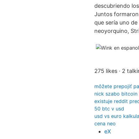
descubriendo los 
Juntos formaron e
que sería uno de 
neoyorquino, Str
275 likes · 2 talk
môžete prepojiť p
nick szabo bitcoin
existuje reddit pre
50 btc v usd
usd vs euro kalkul
cena neo
eX