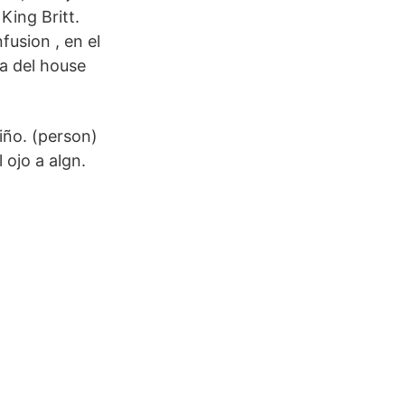
King Britt.
fusion , en el
ia del house
uiño. (person)
 ojo a algn.