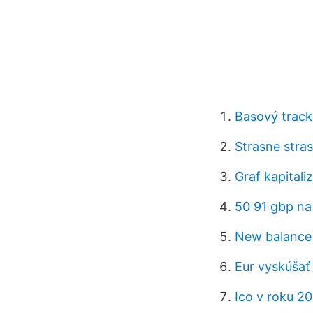
Basový track
Strasne stras
Graf kapitali
50 91 gbp na
New balance 
Eur vyskúšať
Ico v roku 2