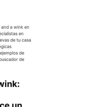
 and a wink en
ecialistas en
evas de tu casa
ógicas
 ejemplos de
 buscador de
wink:
ece un