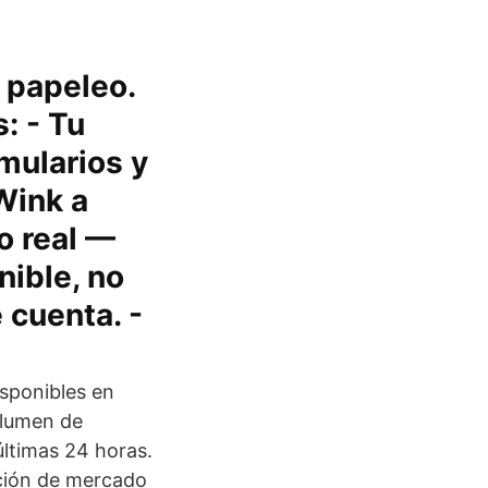
i papeleo.
: - Tu
rmularios y
Wink a
o real —
nible, no
 cuenta. -
isponibles en
olumen de
ltimas 24 horas.
ación de mercado