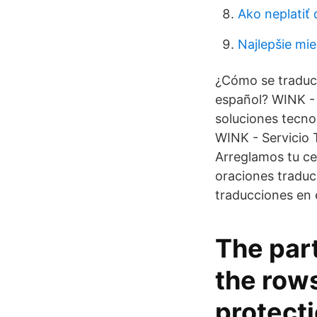
Ako neplatiť
Najlepšie mi
¿Cómo se traduc
español? WINK - S
soluciones tecno
WINK - Servicio T
Arreglamos tu ce
oraciones traduc
traducciones en 
The par
the rows
protecti