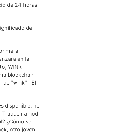
io de 24 horas
significado de
 primera
anzará en la
eto, WINk
ema blockchain
 de “wink” | El
s disponible, no
y Traducir a nod
ol? ¿Cómo se
ck, otro joven