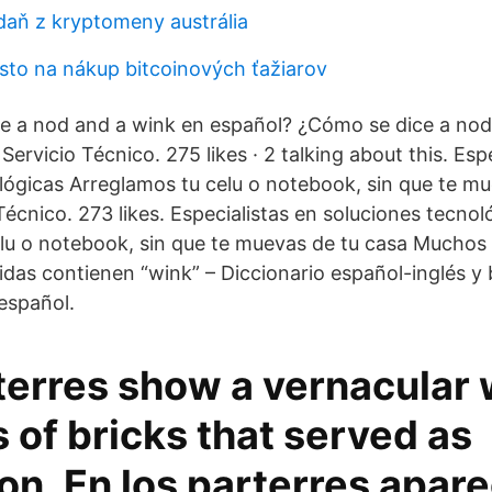
 daň z kryptomeny austrália
esto na nákup bitcoinových ťažiarov
e a nod and a wink en español? ¿Cómo se dice a nod
ervicio Técnico. 275 likes · 2 talking about this. Esp
lógicas Arreglamos tu celu o notebook, sin que te mu
écnico. 273 likes. Especialistas en soluciones tecnol
lu o notebook, sin que te muevas de tu casa Muchos
idas contienen “wink” – Diccionario español-inglés y
español.
terres show a vernacular 
 of bricks that served as
on. En los parterres apar