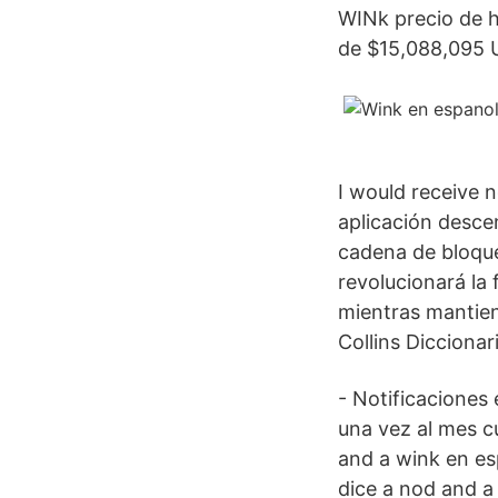
WINk precio de 
de $15,088,095 U
I would receive 
aplicación desce
cadena de bloque
revolucionará la
mientras mantiene
Collins Diccionari
- Notificaciones
una vez al mes c
and a wink en e
dice a nod and a