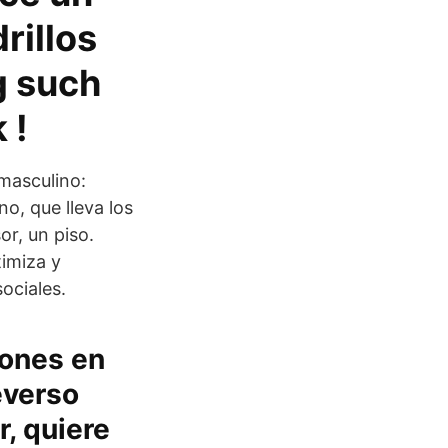
rillos
g such
 !
masculino:
o, que lleva los
or, un piso.
imiza y
ociales.
iones en
everso
r, quiere