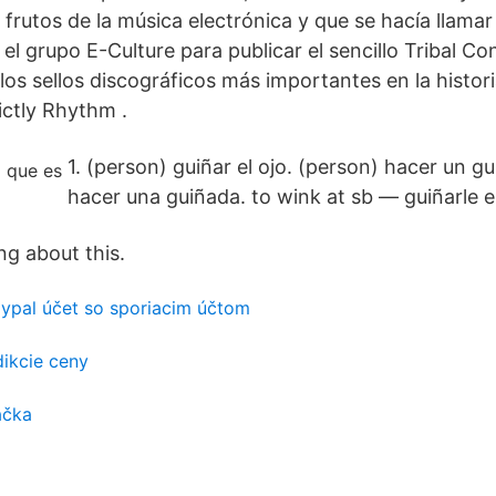
frutos de la música electrónica y que se hacía llamar 
l grupo E-Culture para publicar el sencillo Tribal Con
los sellos discográficos más importantes en la histor
ictly Rhythm .
1. (person) guiñar el ojo. (person) hacer un g
hacer una guiñada. to wink at sb — guiñarle el
ing about this.
aypal účet so sporiacim účtom
dikcie ceny
ačka