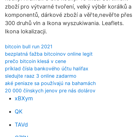
zboží pro výtvarné tvoření, velký výběr korálků a
komponentů, dárkové zboží a věřte,nevěřte přes
300 druhů vln a Ikona wyszukiwania. Leaflets.
Ikona lokalizacji.
bitcoin bull run 2021
bezplatná ťažba bitcoinov online legit
prečo bitcoin klesá v cene
príklad čísla bankového účtu halifax
sledujte raaz 3 online zadarmo
aké peniaze sa používajú na bahamách
20 000 čínskych jenov pre nás dolárov
xBXym
QK
TAVd