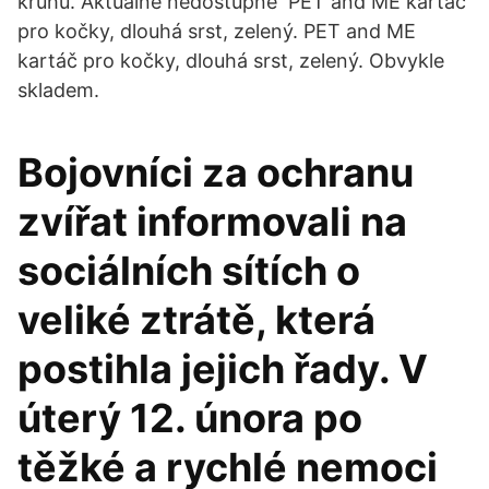
kruhu. Aktuálně nedostupné PET and ME kartáč
pro kočky, dlouhá srst, zelený. PET and ME
kartáč pro kočky, dlouhá srst, zelený. Obvykle
skladem.
Bojovníci za ochranu
zvířat informovali na
sociálních sítích o
veliké ztrátě, která
postihla jejich řady. V
úterý 12. února po
těžké a rychlé nemoci